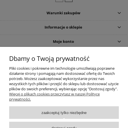
Warunki zakupów
Informacje o sklepie
Moje konto
DOJAZD
Dbamy o Twoją prywatność
Pliki cookies i pokrewne im technologie umożliwiają poprawne
działanie strony i pomagają nam dostosować ofertę do Twoich
potrzeb. Możesz zaakceptować wykorzystanie przez nas
wszystkich tych plików i przejść do sklepu lub dostosować użycie
plików do swoich preferencji, wybierając opcję "Dostosuj zgody".
Więcej o plikach cookies przeczytasz w naszej Polityce
prywatności.
zaakceptuj tylko niezbędne