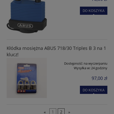
DO KOSZYKA
Kłódka mosiężna ABUS 718/30 Triples B 3 na 1
klucz!
Dostępność:
na wyczerpaniu
Wysyłka w:
24 godziny
97,00 zł
DO KOSZYKA
«
1
2
»