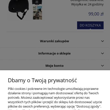
Wysyłka w:
24 godziny
99,00 zł
DO KOSZYKA
Warunki zakupów
Informacje o sklepie
Moje konto
DOJAZD
Dbamy o Twoją prywatność
Pliki cookies i pokrewne im technologie umożliwiają poprawne
działanie strony i pomagają nam dostosować ofertę do Twoich
potrzeb. Możesz zaakceptować wykorzystanie przez nas
wszystkich tych plików i przejść do sklepu lub dostosować użycie
plików do swoich preferencji, wybierając opcję "Dostosuj zgody".