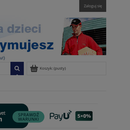
Zaloguj się
Koszyk:
(pusty)