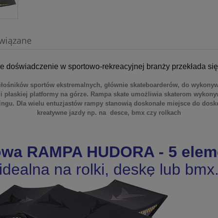
wiązane
ugie doświadczenie w sportowo-rekreacyjnej branży przekłada s
łośników sportów ekstremalnych, głównie skateboarderów, do wykonywan
 i płaskiej platformy na górze. Rampa skate umożliwia skaterom wykonyw
gu. Dla wielu entuzjastów rampy stanowią doskonałe miejsce do dosko
kreatywne jazdy np. na desce, bmx czy rolkach
owa RAMPA HUDORA - 5 elem
idealna na rolki, deskę lub bmx