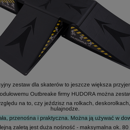
yjny zestaw dla skaterów to jeszcze większa przyje
modułowemu Outbreake firmy HUDORA można zestawi
zględu na to, czy jeździsz na rolkach, deskorolkac
hulajnodze.
ała, przenośna i praktyczna. Można ją używać w do
lejną zaletą jest duża nośność - maksymalna ok. 80 