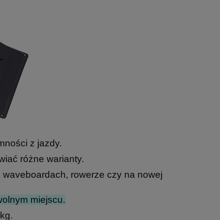
mności z jazdy.
ać różne warianty.
h, waveboardach, rowerze czy na nowej
wolnym miejscu.
kg.