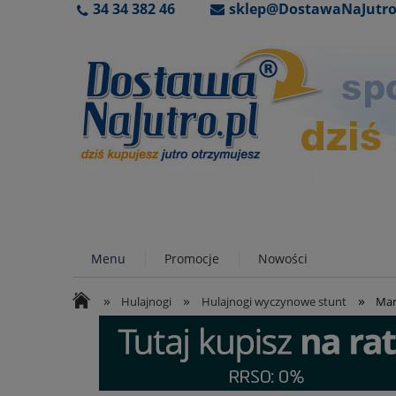
34 34 382 46
sklep@DostawaNaJutro
Menu
Promocje
Nowości
»
»
»
Hulajnogi
Hulajnogi wyczynowe stunt
Mar