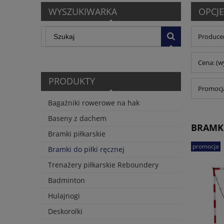
WYSZUKIWARKA
OPCJE
Producen
Cena: (w
PRODUKTY
Promocja
Bagażniki rowerowe na hak
Baseny z dachem
BRAMKI
Bramki piłkarskie
promocja
Bramki do piłki ręcznej
Trenażery piłkarskie Reboundery
Badminton
Hulajnogi
Deskorolki