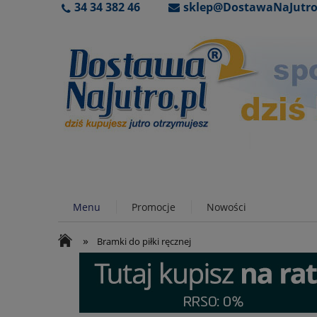
34 34 382 46
sklep@DostawaNaJutro
Menu
Promocje
Nowości
»
Bramki do piłki ręcznej