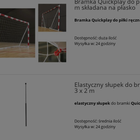
Bramka Quickplay do pi
m składana na płasko
Bramka Quickplay do piłki ręczn
Dostępność:
duża ilość
Wysyłka w:
24 godziny
Elastyczny słupek do br
3 x 2 m
elastyczny słupek
do bramki
Quic
Dostępność:
średnia ilość
Wysyłka w:
24 godziny