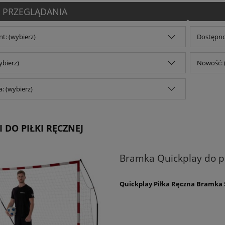
 PRZEGLĄDANIA
t: (wybierz)
Dostępno
ybierz)
Nowość: 
: (wybierz)
 DO PIŁKI RĘCZNEJ
Bramka Quickplay do pił
Quickplay Piłka Ręczna Bramka S