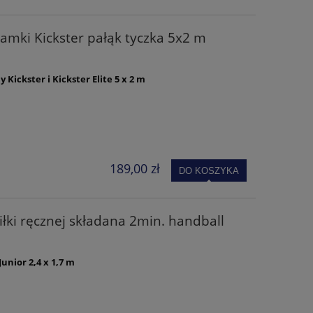
ramki Kickster pałąk tyczka 5x2 m
 Kickster i Kickster Elite 5 x 2 m
189,00 zł
DO KOSZYKA
łki ręcznej składana 2min. handball
unior 2,4 x 1,7 m