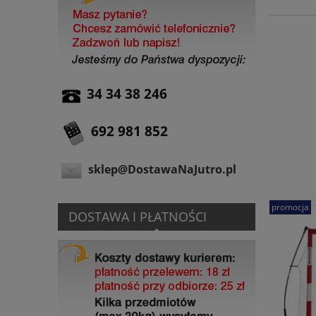
34 34 38 246
692 981 852
sklep@DostawaNaJutro.pl
promocja
DOSTAWA I PŁATNOŚCI