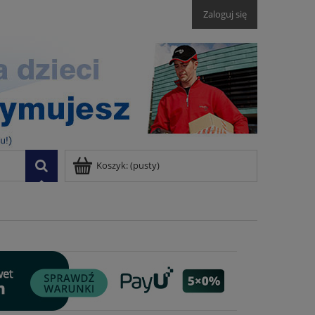
Zaloguj się
Koszyk:
(pusty)