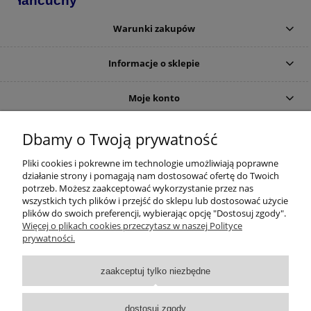
łańcuchy
Warunki zakupów
Informacje o sklepie
Moje konto
DOJAZD
Dbamy o Twoją prywatność
Pliki cookies i pokrewne im technologie umożliwiają poprawne
działanie strony i pomagają nam dostosować ofertę do Twoich
potrzeb. Możesz zaakceptować wykorzystanie przez nas
wszystkich tych plików i przejść do sklepu lub dostosować użycie
plików do swoich preferencji, wybierając opcję "Dostosuj zgody".
Więcej o plikach cookies przeczytasz w naszej Polityce
prywatności.
zaakceptuj tylko niezbędne
dostosuj zgody