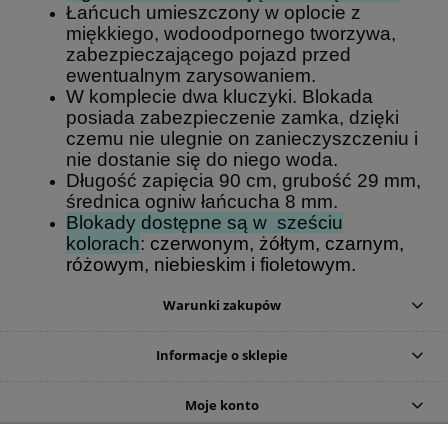
Łańcuch umieszczony w oplocie z
miękkiego, wodoodpornego tworzywa,
zabezpieczającego pojazd przed
ewentualnym zarysowaniem.
W komplecie dwa kluczyki. Blokada
posiada zabezpieczenie zamka, dzięki
czemu nie ulegnie on zanieczyszczeniu i
nie dostanie się do niego woda.
Długość zapięcia 90 cm, grubość 29 mm,
średnica ogniw łańcucha 8 mm.
Blokady dostępne są w sześciu
kolorach
:
czerwonym, żółtym, czarnym,
różowym, niebieskim i fioletowym.
Warunki zakupów
Informacje o sklepie
Moje konto