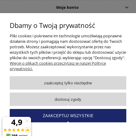
Moje konto
DOJAZD
Dbamy o Twoją prywatność
Pliki cookies i pokrewne im technologie umożliwiają poprawne
działanie strony i pomagają nam dostosować ofertę do Twoich
potrzeb. Możesz zaakceptować wykorzystanie przez nas
wszystkich tych plików i przejść do sklepu lub dostosować użycie
plików do swoich preferencji, wybierając opcję "Dostosuj zgody".
Więcej o plikach cookies przeczytasz w naszej Polityce
prywatności.
zaakceptuj tylko niezbędne
dostosuj zgody
ZAAKCEPTUJ WSZYSTKIE