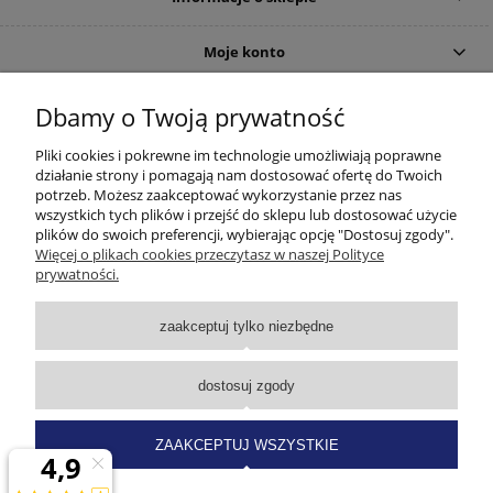
Moje konto
DOJAZD
Dbamy o Twoją prywatność
Pliki cookies i pokrewne im technologie umożliwiają poprawne
działanie strony i pomagają nam dostosować ofertę do Twoich
potrzeb. Możesz zaakceptować wykorzystanie przez nas
wszystkich tych plików i przejść do sklepu lub dostosować użycie
plików do swoich preferencji, wybierając opcję "Dostosuj zgody".
Więcej o plikach cookies przeczytasz w naszej Polityce
prywatności.
zaakceptuj tylko niezbędne
dostosuj zgody
ZAAKCEPTUJ WSZYSTKIE