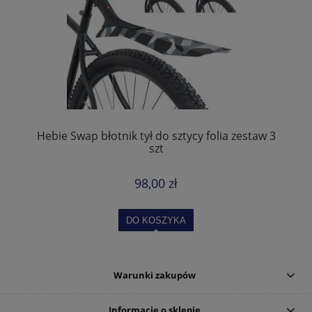
Hebie Swap błotnik tył do sztycy folia zestaw 3
szt
98,00 zł
DO KOSZYKA
Warunki zakupów
Informacje o sklepie