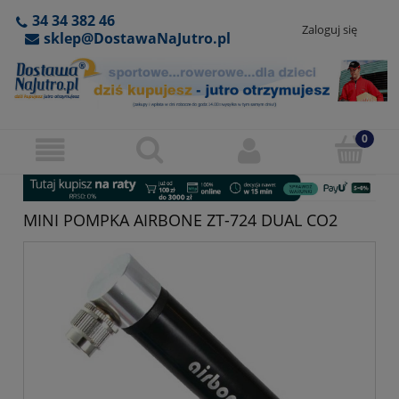
34 34 382 46
Zaloguj się
sklep@DostawaNaJutro.pl
MINI POMPKA AIRBONE ZT-724 DUAL CO2