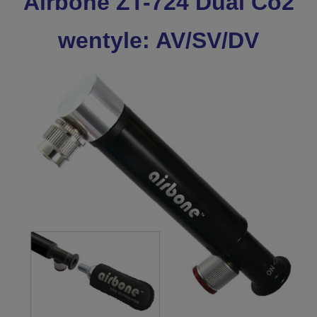
Airbone ZT-724 Dual Co2
wentyle: AV/SV/DV