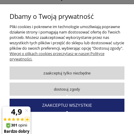
DOJAZD
Dbamy o Twoją prywatność
Pliki cookies i pokrewne im technologie umożliwiają poprawne
działanie strony i pomagają nam dostosować ofertę do Twoich
potrzeb. Możesz zaakceptować wykorzystanie przez nas
wszystkich tych plików i przejść do sklepu lub dostosować użycie
plików do swoich preferencji, wybierając opcję "Dostosuj zgody".
Więcej o plikach cookies przeczytasz w naszej Polityce
prywatności.
zaakceptuj tylko niezbędne
dostosuj zgody
ZAAKCEPTUJ WSZYSTKIE
pokaż pełną wersję strony