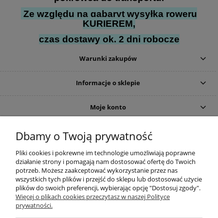
Ze względu na gabaryt wysyłka roweru
KURIEREM,
czas dostawy ok. 2 dni robocze
Warunki zakupów
Informacje o sklepie
Moje konto
DOJAZD
Dbamy o Twoją prywatność
Pliki cookies i pokrewne im technologie umożliwiają poprawne
działanie strony i pomagają nam dostosować ofertę do Twoich
potrzeb. Możesz zaakceptować wykorzystanie przez nas
wszystkich tych plików i przejść do sklepu lub dostosować użycie
plików do swoich preferencji, wybierając opcję "Dostosuj zgody".
Więcej o plikach cookies przeczytasz w naszej Polityce
prywatności.