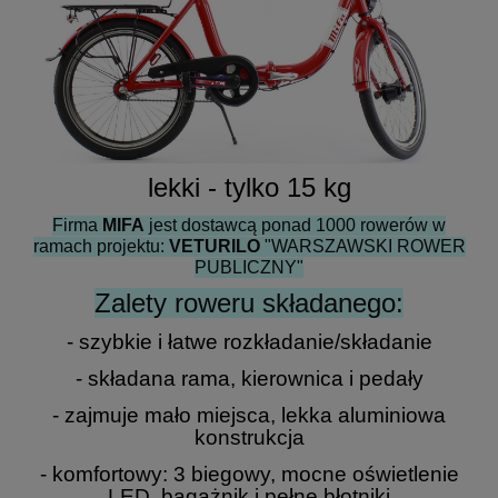
lekki - tylko 15 kg
Firma
MIFA
jest dostawcą ponad 1000 rowerów
w
ramach projektu:
VETURILO
"WARSZAWSKI ROWER
PUBLICZNY"
Zalety roweru składanego:
- szybkie i łatwe rozkładanie/składanie
- składana rama, kierownica i pedały
- zajmuje mało miejsca, lekka aluminiowa
konstrukcja
- komfortowy: 3 biegowy, mocne oświetlenie
LED, bagażnik i pełne błotniki