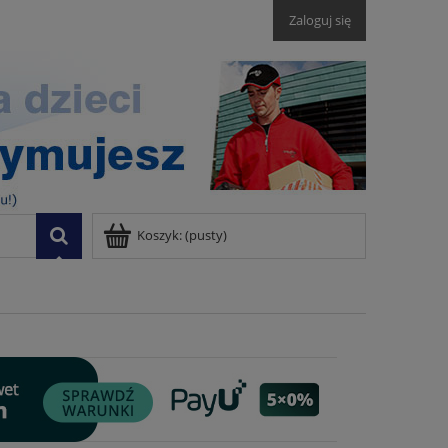
Zaloguj się
Koszyk:
(pusty)