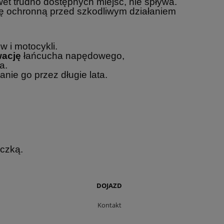
et trudno dostępnych miejsc, nie spływa.
 ochronną przed szkodliwym działaniem
 i motocykli.
wację
łańcucha napędowego,
a.
ie go przez długie lata.
czką.
DOJAZD
Kontakt