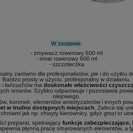
W zestawie:
- zmywacz rowerowy 500 ml
- smar rowerowy 500 ml
- szczoteczka
ealny zarówno dla profesjonalistów, jak i do użytku
Bardzo prosty w użyciu, profesjonalny w działaniu.
 i łańcuchów ma
doskonałe właściwości czyszcząc
nych smarów. Szybko odparowuje i pozostawia powierz
olejowego.
hów, koronek, elementów amortyzatorów i innych po
wet w trudno dostępnych miejscach
. Zaleca się u
niami jak np. chwyty kierownicy, gdyż grozi to utr
ci preparat, spełniający
funkcje zabezpieczające, 
, zapewnia płynną pracę smarowanych elementów, a