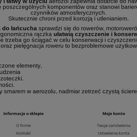
i łatwy w użyciu
aerozol zapewnia dotarcie do naw
 poszczególnych komponentów oraz stanowi barierę
czynników atmosferycznych.
Skutecznie chroni przed korozją i utlenianiem.
 do łańcucha
sprawdzi się do rowerów, motorowerów
ergonomiczna rączka
ułatwią czyszczenie i konser
ie trzeba go ściągać w celu konserwacji i czyszczeni
oraz pielęgnacja roweru to bezproblemowe użytkowan
czone elementy,
rudzenia
zoteczki.
ności.
 smarem w aerozolu, nadmiar zetrzeć czystą ściere
Informacje o sklepie
Moje konto
O firmie
Twoje zamówienia
Kontakt
Ustawienia konta