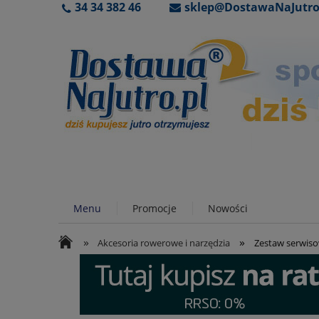
34 34 382 46
sklep@DostawaNaJutro
Menu
Promocje
Nowości
»
»
Akcesoria rowerowe i narzędzia
Zestaw serwiso