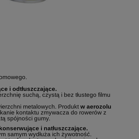
 domowego.
e i odtłuszczające.
chnię suchą, czystą i bez tłustego filmu
wierzchni metalowych. Produkt
w aerozolu
nikanie kontaktu zmywacza do rowerów z
atą spójności gumy.
konserwujące i natłuszczające.
 tym samym wydłuża ich żywotność.