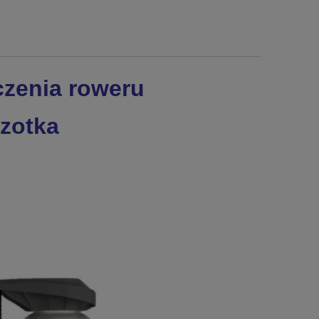
czenia roweru
czotka