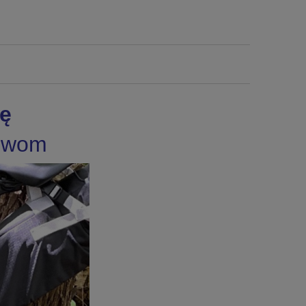
ę
szwom