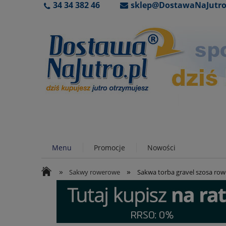
34 34 382 46
sklep@DostawaNaJutro
Menu
Promocje
Nowości
»
»
Sakwy rowerowe
Sakwa torba gravel szosa r