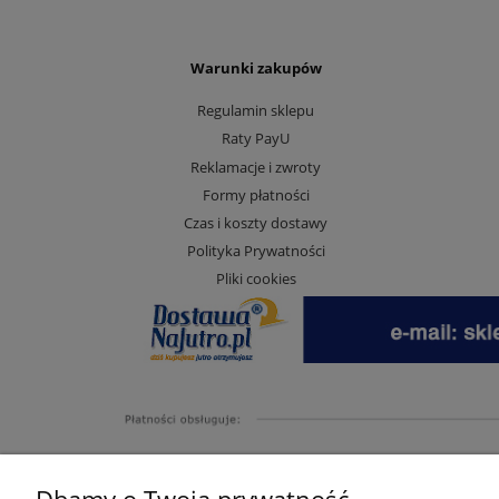
Warunki zakupów
Regulamin sklepu
Raty PayU
Reklamacje i zwroty
Formy płatności
Czas i koszty dostawy
Polityka Prywatności
Pliki cookies