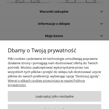
Warunki zakupów
Informacje o sklepie
Moje konto
DOJAZD
Dbamy o Twoją prywatność
Pliki cookies i pokrewne im technologie umożliwiają poprawne
działanie strony i pomagają nam dostosować ofertę do Twoich
potrzeb. Możesz zaakceptować wykorzystanie przez nas
wszystkich tych plików i przejść do sklepu lub dostosować użycie
plików do swoich preferencji, wybierając opcję "Dostosuj zgody".
Więcej o plikach cookies przeczytasz w naszej Polityce
prywatności.
zaakceptuj tylko niezbędne