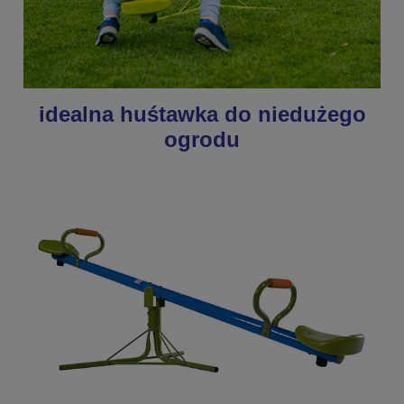
idealna huśtawka do niedużego
ogrodu